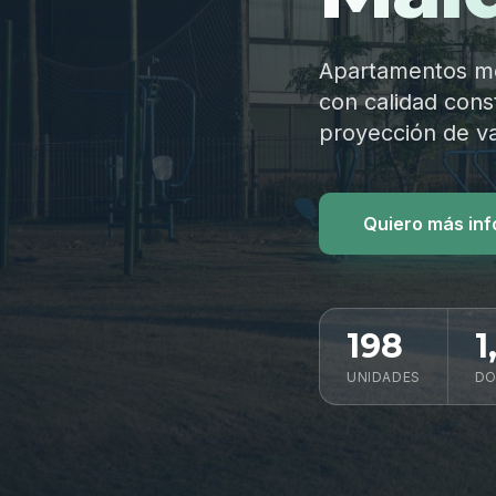
Apartamentos mod
con calidad const
proyección de va
Quiero más in
198
1
UNIDADES
DO