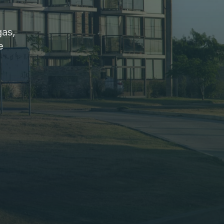
gas,
e