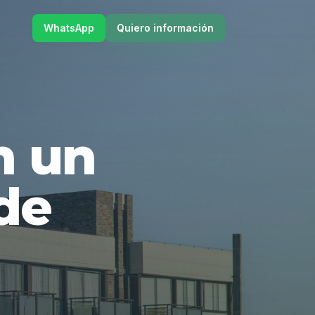
WhatsApp
Quiero información
en un
de