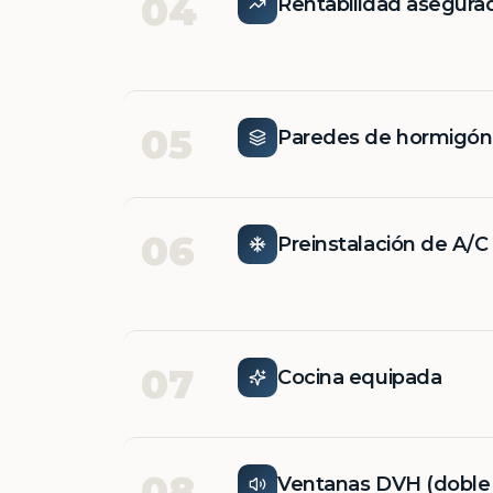
04
Rentabilidad asegura
05
Paredes de hormigó
06
Preinstalación de A/C
07
Cocina equipada
08
Ventanas DVH (doble v