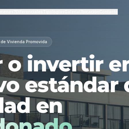
lmenes?
Diferenciales
Tipologías
Galería
Ubicación
Contacto
 de Vivienda Promovida
r o invertir 
vo estándar 
dad en
donado