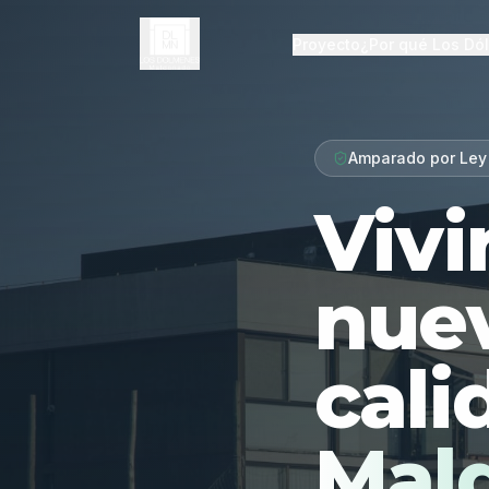
Proyecto
¿Por qué Los Dó
Amparado por Ley
Vivi
nue
cali
Mal