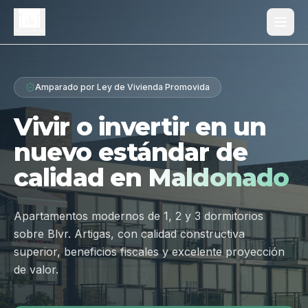
Proyecto
Amparado por Ley de Vivienda Promovida
¿Por qué Los Dólmenes?
Vivir o invertir en un
Diferenciales
nuevo estándar de
Tipologías
calidad en
Maldonado
Galería
Ubicación
Apartamentos modernos de 1, 2 y 3 dormitorios
sobre Blvr. Artigas, con calidad constructiva
Contacto
superior, beneficios fiscales y excelente proyección
de valor.
Hablar por WhatsApp