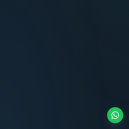
Terminaciones impecables, cocina equipada
y la tranquilidad del perímetro cerrado.
Carlos Méndez
CM
Propietario — Maldonado
“
Atención clara y profesional desde el primer
contacto. Todo transparente, sin sorpresas,
dentro de los plazos prometidos. Lo
recomiendo sin dudar.
Lucía Romero
LR
Compradora — Buenos Aires