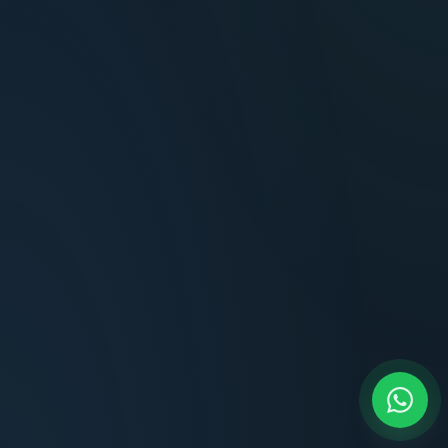
Carlos Méndez
Propietario — Maldonado
Lucía Romero
Compradora — Buenos Aires