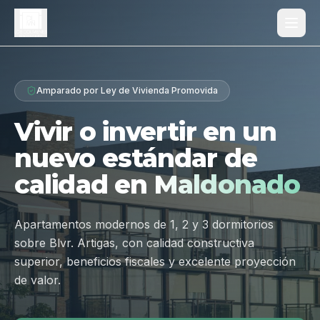
Proyecto
Amparado por Ley de Vivienda Promovida
¿Por qué Los Dólmenes?
Vivir o invertir en un
Diferenciales
nuevo estándar de
Tipologías
calidad en
Maldonado
Galería
Ubicación
Apartamentos modernos de 1, 2 y 3 dormitorios
sobre Blvr. Artigas, con calidad constructiva
Contacto
superior, beneficios fiscales y excelente proyección
de valor.
Hablar por WhatsApp