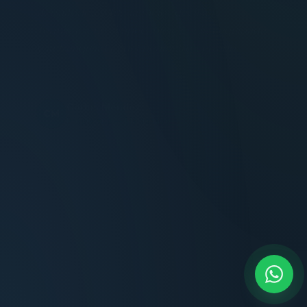
Terminaciones impecables, cocina equipada
y la tranquilidad del perímetro cerrado.
Carlos Méndez
CM
Propietario — Maldonado
“
Atención clara y profesional desde el primer
contacto. Todo transparente, sin sorpresas,
dentro de los plazos prometidos. Lo
recomiendo sin dudar.
Lucía Romero
LR
Compradora — Buenos Aires