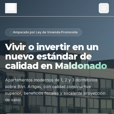
Proyecto
Amparado por Ley de Vivienda Promovida
¿Por qué Los Dólmenes?
Vivir o invertir en un
Diferenciales
nuevo estándar de
Tipologías
calidad en
Maldonado
Galería
Ubicación
Apartamentos modernos de 1, 2 y 3 dormitorios
sobre Blvr. Artigas, con calidad constructiva
Contacto
superior, beneficios fiscales y excelente proyección
de valor.
Hablar por WhatsApp