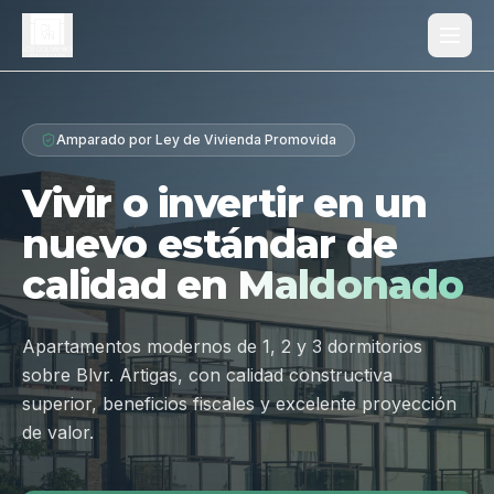
Proyecto
Amparado por Ley de Vivienda Promovida
¿Por qué Los Dólmenes?
Vivir o invertir en un
Diferenciales
nuevo estándar de
Tipologías
calidad en
Maldonado
Galería
Ubicación
Apartamentos modernos de 1, 2 y 3 dormitorios
sobre Blvr. Artigas, con calidad constructiva
Contacto
superior, beneficios fiscales y excelente proyección
de valor.
Hablar por WhatsApp