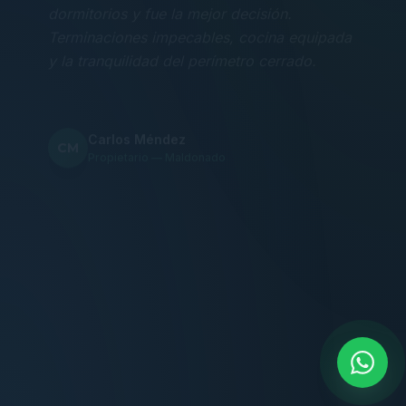
Terminaciones impecables, cocina equipada
y la tranquilidad del perímetro cerrado.
Carlos Méndez
CM
Propietario — Maldonado
“
Atención clara y profesional desde el primer
contacto. Todo transparente, sin sorpresas,
dentro de los plazos prometidos. Lo
recomiendo sin dudar.
Lucía Romero
LR
Compradora — Buenos Aires