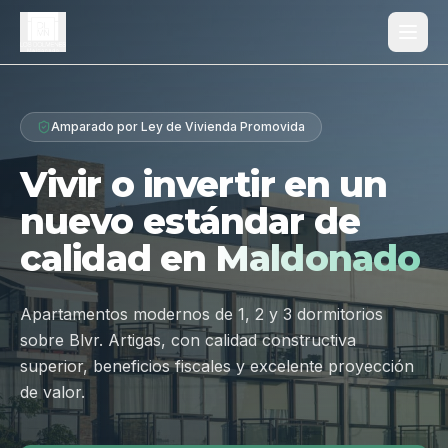
Proyecto
Amparado por Ley de Vivienda Promovida
¿Por qué Los Dólmenes?
Vivir o invertir en un
Diferenciales
nuevo estándar de
Tipologías
calidad en
Maldonado
Galería
Ubicación
Apartamentos modernos de 1, 2 y 3 dormitorios
sobre Blvr. Artigas, con calidad constructiva
Contacto
superior, beneficios fiscales y excelente proyección
de valor.
Hablar por WhatsApp