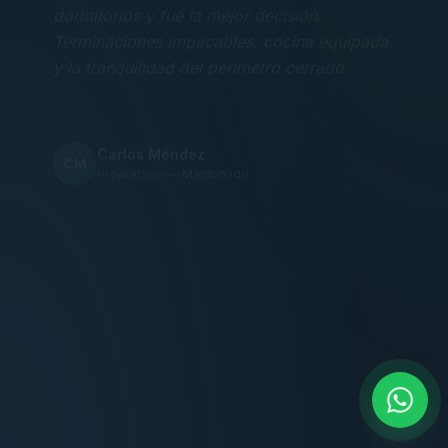
Terminaciones impecables, cocina equipada
y la tranquilidad del perímetro cerrado.
Carlos Méndez
CM
Propietario — Maldonado
“
Atención clara y profesional desde el primer
contacto. Todo transparente, sin sorpresas,
dentro de los plazos prometidos. Lo
recomiendo sin dudar.
Lucía Romero
LR
Compradora — Buenos Aires