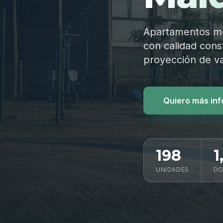
Apartamentos mod
con calidad const
proyección de va
Quiero más in
198
1
UNIDADES
DO