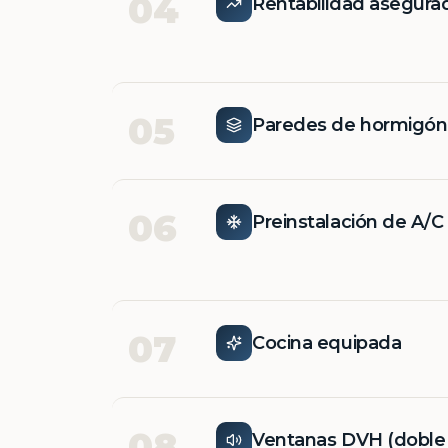
04
Rentabilidad asegura
05
Paredes de hormigó
06
Preinstalación de A/C
07
Cocina equipada
08
Ventanas DVH (doble v