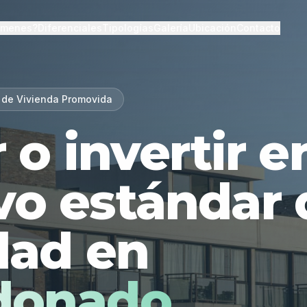
lmenes?
Diferenciales
Tipologías
Galería
Ubicación
Contacto
 de Vivienda Promovida
r o invertir 
vo estándar 
dad en
donado