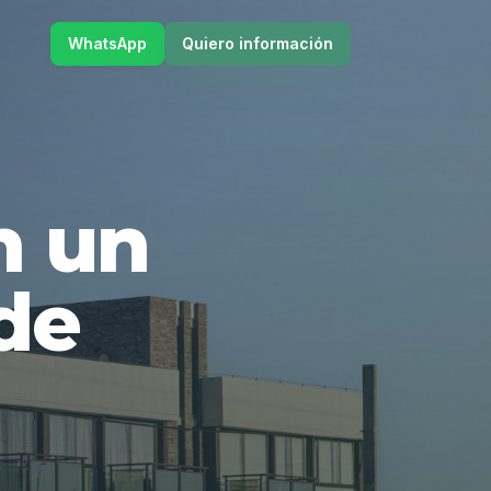
WhatsApp
Quiero información
en un
de