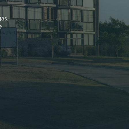
gas,
e