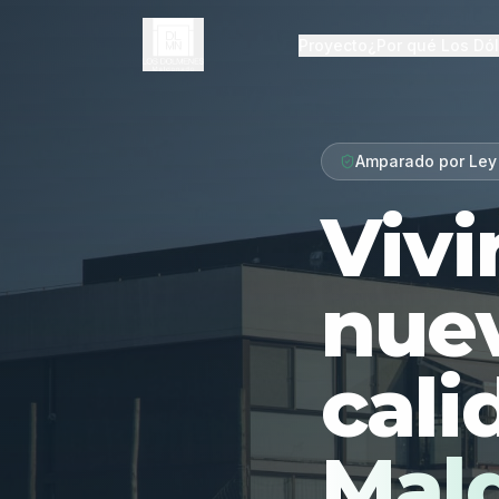
Proyecto
¿Por qué Los Dó
Amparado por Ley
Vivi
nue
cali
Mal