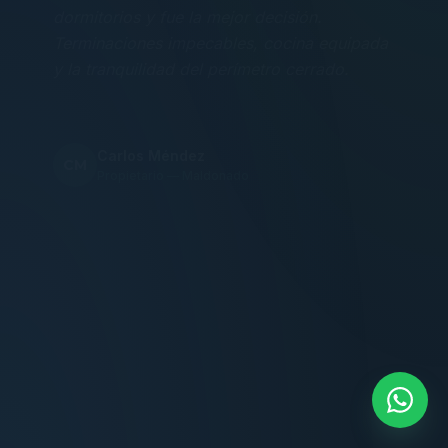
Terminaciones impecables, cocina equipada
y la tranquilidad del perímetro cerrado.
Carlos Méndez
CM
Propietario — Maldonado
“
Atención clara y profesional desde el primer
contacto. Todo transparente, sin sorpresas,
dentro de los plazos prometidos. Lo
recomiendo sin dudar.
Lucía Romero
LR
Compradora — Buenos Aires