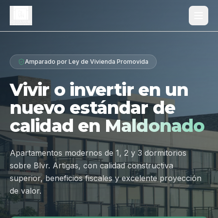
Proyecto
Amparado por Ley de Vivienda Promovida
¿Por qué Los Dólmenes?
Vivir o invertir en un
Diferenciales
nuevo estándar de
Tipologías
calidad en
Maldonado
Galería
Ubicación
Apartamentos modernos de 1, 2 y 3 dormitorios
sobre Blvr. Artigas, con calidad constructiva
Contacto
superior, beneficios fiscales y excelente proyección
de valor.
Hablar por WhatsApp