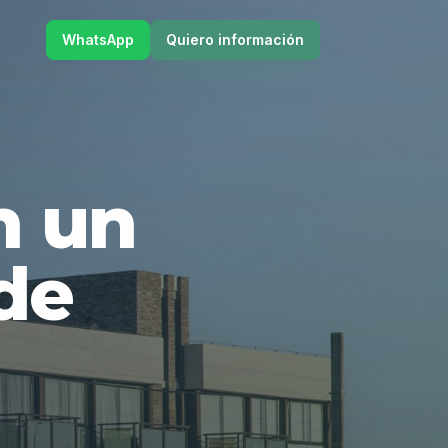
WhatsApp
Quiero información
en un
de