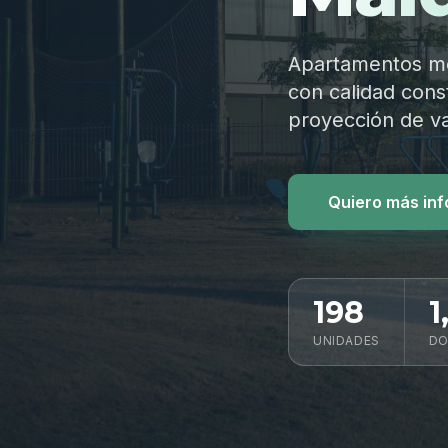
Apartamentos mod
con calidad const
proyección de va
Quiero más in
198
1
UNIDADES
DO