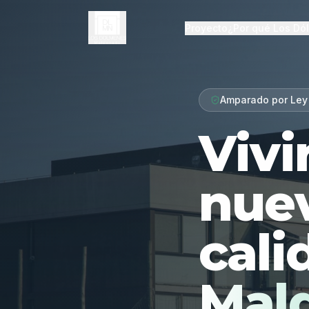
Proyecto
¿Por qué Los Dó
Amparado por Ley
Vivi
nue
cali
Mal