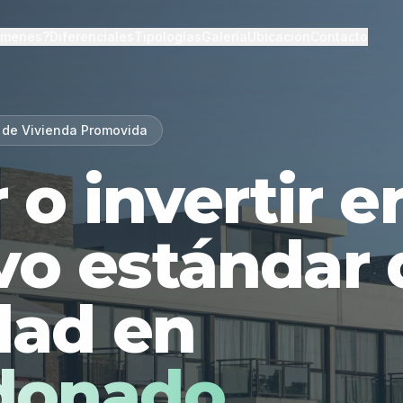
lmenes?
Diferenciales
Tipologías
Galería
Ubicación
Contacto
 de Vivienda Promovida
r o invertir 
vo estándar 
dad en
donado