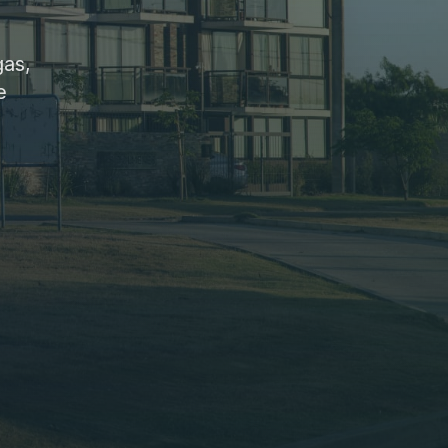
gas,
e