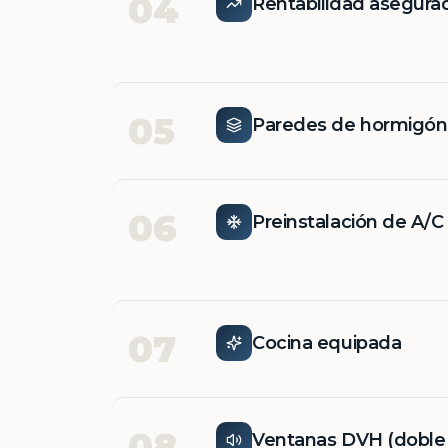
04
Rentabilidad asegura
05
Paredes de hormigó
06
Preinstalación de A/C
07
Cocina equipada
08
Ventanas DVH (doble v