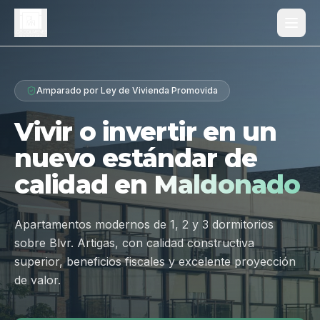
Proyecto
Amparado por Ley de Vivienda Promovida
¿Por qué Los Dólmenes?
Vivir o invertir en un
Diferenciales
nuevo estándar de
Tipologías
calidad en
Maldonado
Galería
Ubicación
Apartamentos modernos de 1, 2 y 3 dormitorios
sobre Blvr. Artigas, con calidad constructiva
Contacto
superior, beneficios fiscales y excelente proyección
de valor.
Hablar por WhatsApp