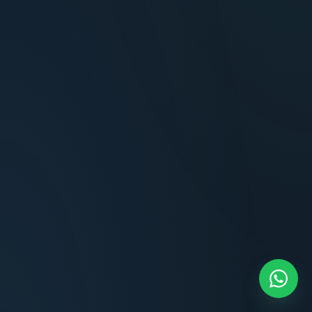
Terminaciones impecables, cocina equipada
y la tranquilidad del perímetro cerrado.
Carlos Méndez
CM
Propietario — Maldonado
“
Atención clara y profesional desde el primer
contacto. Todo transparente, sin sorpresas,
dentro de los plazos prometidos. Lo
recomiendo sin dudar.
Lucía Romero
LR
Compradora — Buenos Aires