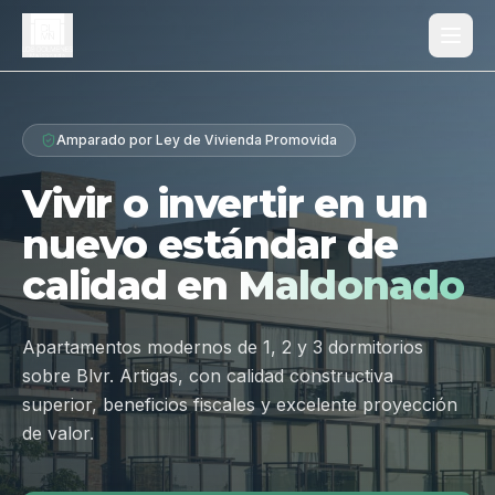
Proyecto
Amparado por Ley de Vivienda Promovida
¿Por qué Los Dólmenes?
Vivir o invertir en un
Diferenciales
nuevo estándar de
Tipologías
calidad en
Maldonado
Galería
Ubicación
Apartamentos modernos de 1, 2 y 3 dormitorios
sobre Blvr. Artigas, con calidad constructiva
Contacto
superior, beneficios fiscales y excelente proyección
de valor.
Hablar por WhatsApp