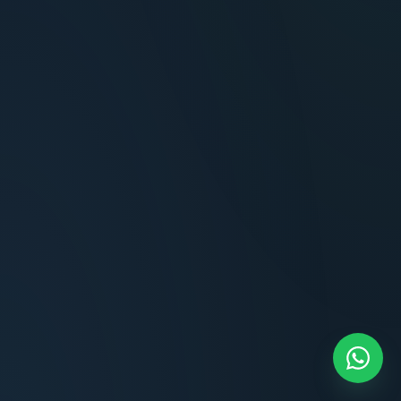
Terminaciones impecables, cocina equipada
y la tranquilidad del perímetro cerrado.
Carlos Méndez
CM
Propietario — Maldonado
“
Atención clara y profesional desde el primer
contacto. Todo transparente, sin sorpresas,
dentro de los plazos prometidos. Lo
recomiendo sin dudar.
Lucía Romero
LR
Compradora — Buenos Aires