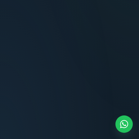
Terminaciones impecables, cocina equipada
y la tranquilidad del perímetro cerrado.
Carlos Méndez
CM
Propietario — Maldonado
“
Atención clara y profesional desde el primer
contacto. Todo transparente, sin sorpresas,
dentro de los plazos prometidos. Lo
recomiendo sin dudar.
Lucía Romero
LR
Compradora — Buenos Aires