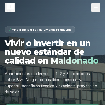
Proyecto
Amparado por Ley de Vivienda Promovida
¿Por qué Los Dólmenes?
Vivir o invertir en un
Diferenciales
nuevo estándar de
Tipologías
calidad en
Maldonado
Galería
Ubicación
Apartamentos modernos de 1, 2 y 3 dormitorios
sobre Blvr. Artigas, con calidad constructiva
Contacto
superior, beneficios fiscales y excelente proyección
de valor.
Hablar por WhatsApp