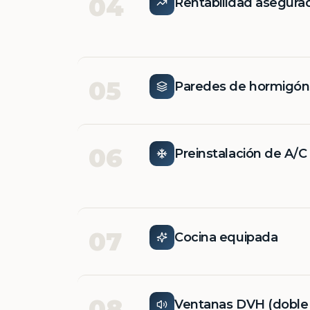
04
Rentabilidad asegura
05
Paredes de hormigó
06
Preinstalación de A/C
07
Cocina equipada
08
Ventanas DVH (doble v