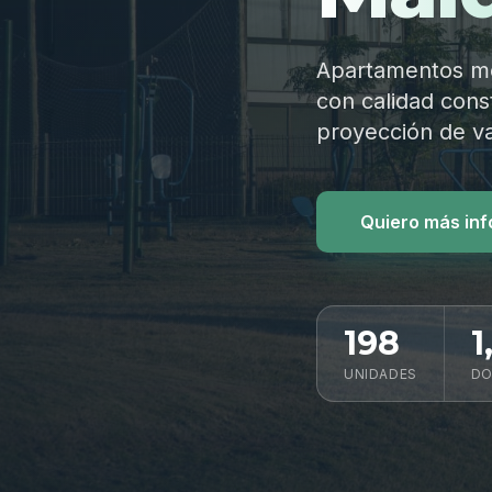
Apartamentos mod
con calidad const
proyección de va
Quiero más in
198
1
UNIDADES
DO