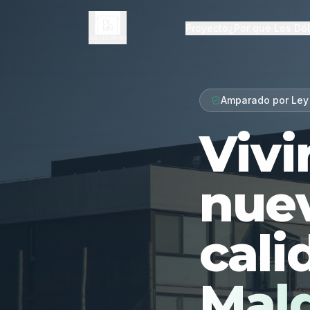
Proyecto
¿Por qué Los Dó
Amparado por Ley
Vivi
nue
cali
Mal