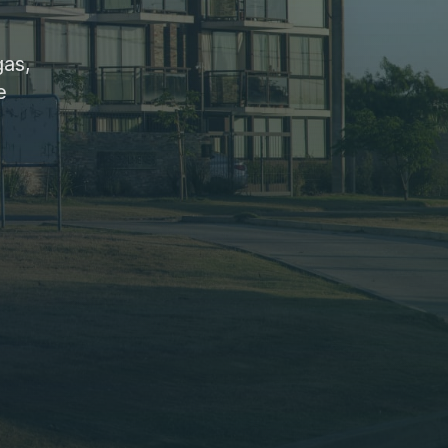
gas,
e