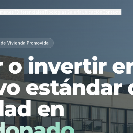
lmenes?
Diferenciales
Tipologías
Galería
Ubicación
Contacto
 de Vivienda Promovida
r o invertir 
vo estándar 
dad en
donado