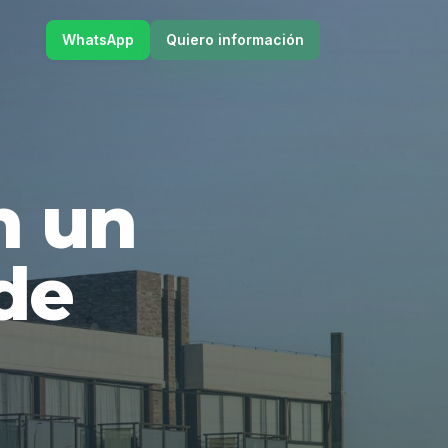
WhatsApp
Quiero información
en un
de