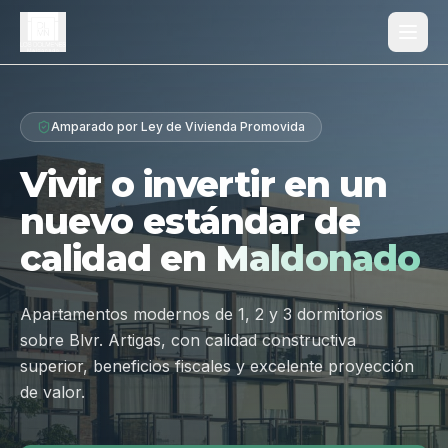
Proyecto
Amparado por Ley de Vivienda Promovida
¿Por qué Los Dólmenes?
Vivir o invertir en un
Diferenciales
nuevo estándar de
Tipologías
calidad en
Maldonado
Galería
Ubicación
Apartamentos modernos de 1, 2 y 3 dormitorios
sobre Blvr. Artigas, con calidad constructiva
Contacto
superior, beneficios fiscales y excelente proyección
de valor.
Hablar por WhatsApp