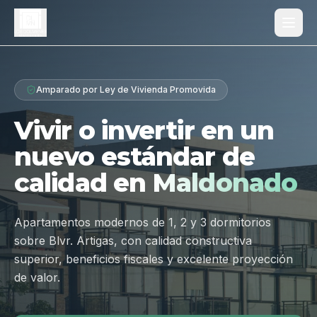
Proyecto
Amparado por Ley de Vivienda Promovida
¿Por qué Los Dólmenes?
Vivir o invertir en un
Diferenciales
nuevo estándar de
Tipologías
calidad en
Maldonado
Galería
Ubicación
Apartamentos modernos de 1, 2 y 3 dormitorios
sobre Blvr. Artigas, con calidad constructiva
Contacto
superior, beneficios fiscales y excelente proyección
de valor.
Hablar por WhatsApp