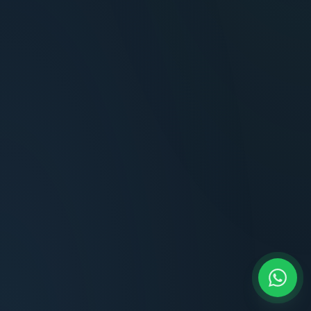
Terminaciones impecables, cocina equipada
y la tranquilidad del perímetro cerrado.
Carlos Méndez
CM
Propietario — Maldonado
“
Atención clara y profesional desde el primer
contacto. Todo transparente, sin sorpresas,
dentro de los plazos prometidos. Lo
recomiendo sin dudar.
Lucía Romero
LR
Compradora — Buenos Aires