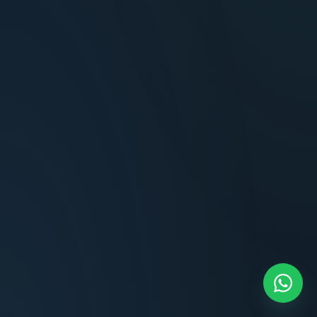
Terminaciones impecables, cocina equipada
y la tranquilidad del perímetro cerrado.
Carlos Méndez
CM
Propietario — Maldonado
“
Atención clara y profesional desde el primer
contacto. Todo transparente, sin sorpresas,
dentro de los plazos prometidos. Lo
recomiendo sin dudar.
Lucía Romero
LR
Compradora — Buenos Aires