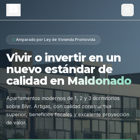
Proyecto
Amparado por Ley de Vivienda Promovida
¿Por qué Los Dólmenes?
Vivir o invertir en un
Diferenciales
nuevo estándar de
Tipologías
calidad en
Maldonado
Galería
Ubicación
Apartamentos modernos de 1, 2 y 3 dormitorios
sobre Blvr. Artigas, con calidad constructiva
Contacto
superior, beneficios fiscales y excelente proyección
de valor.
Hablar por WhatsApp