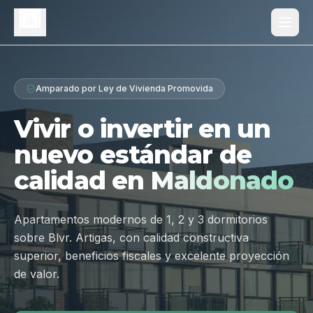
Proyecto
Amparado por Ley de Vivienda Promovida
¿Por qué Los Dólmenes?
Vivir o invertir en un
Diferenciales
nuevo estándar de
Tipologías
calidad en
Maldonado
Galería
Ubicación
Apartamentos modernos de 1, 2 y 3 dormitorios
sobre Blvr. Artigas, con calidad constructiva
Contacto
superior, beneficios fiscales y excelente proyección
de valor.
Hablar por WhatsApp