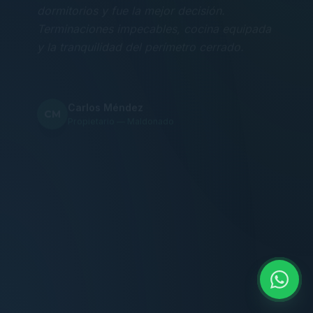
Terminaciones impecables, cocina equipada
y la tranquilidad del perímetro cerrado.
Carlos Méndez
CM
Propietario — Maldonado
“
Atención clara y profesional desde el primer
contacto. Todo transparente, sin sorpresas,
dentro de los plazos prometidos. Lo
recomiendo sin dudar.
Lucía Romero
LR
Compradora — Buenos Aires