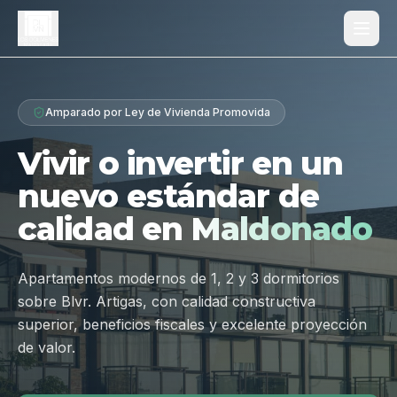
Proyecto
Amparado por Ley de Vivienda Promovida
¿Por qué Los Dólmenes?
Vivir o invertir en un
Diferenciales
nuevo estándar de
Tipologías
calidad en
Maldonado
Galería
Ubicación
Apartamentos modernos de 1, 2 y 3 dormitorios
sobre Blvr. Artigas, con calidad constructiva
Contacto
superior, beneficios fiscales y excelente proyección
de valor.
Hablar por WhatsApp