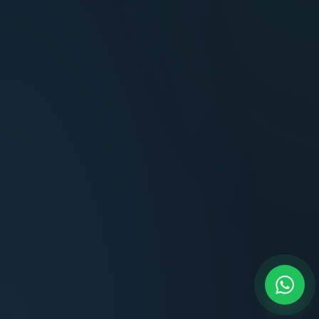
Carlos Méndez
Propietario — Maldonado
Lucía Romero
Compradora — Buenos Aires