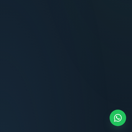
Terminaciones impecables, cocina equipada
y la tranquilidad del perímetro cerrado.
Carlos Méndez
CM
Propietario — Maldonado
“
Atención clara y profesional desde el primer
contacto. Todo transparente, sin sorpresas,
dentro de los plazos prometidos. Lo
recomiendo sin dudar.
Lucía Romero
LR
Compradora — Buenos Aires