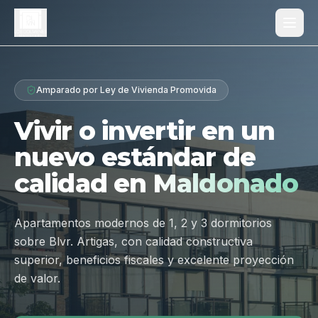
Proyecto
Amparado por Ley de Vivienda Promovida
¿Por qué Los Dólmenes?
Vivir o invertir en un
Diferenciales
nuevo estándar de
Tipologías
calidad en
Maldonado
Galería
Ubicación
Apartamentos modernos de 1, 2 y 3 dormitorios
sobre Blvr. Artigas, con calidad constructiva
Contacto
superior, beneficios fiscales y excelente proyección
de valor.
Hablar por WhatsApp