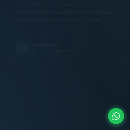
Terminaciones impecables, cocina equipada
y la tranquilidad del perímetro cerrado.
Carlos Méndez
CM
Propietario — Maldonado
“
Atención clara y profesional desde el primer
contacto. Todo transparente, sin sorpresas,
dentro de los plazos prometidos. Lo
recomiendo sin dudar.
Lucía Romero
LR
Compradora — Buenos Aires