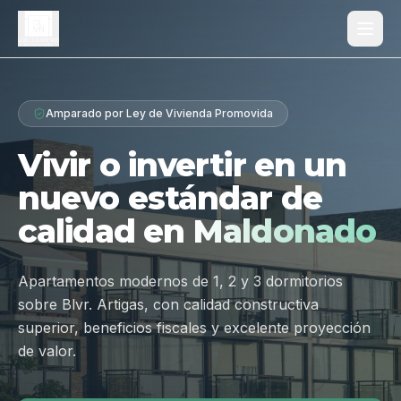
Proyecto
Amparado por Ley de Vivienda Promovida
¿Por qué Los Dólmenes?
Vivir o invertir en un
Diferenciales
nuevo estándar de
Tipologías
calidad en
Maldonado
Galería
Ubicación
Apartamentos modernos de 1, 2 y 3 dormitorios
sobre Blvr. Artigas, con calidad constructiva
Contacto
superior, beneficios fiscales y excelente proyección
de valor.
Hablar por WhatsApp