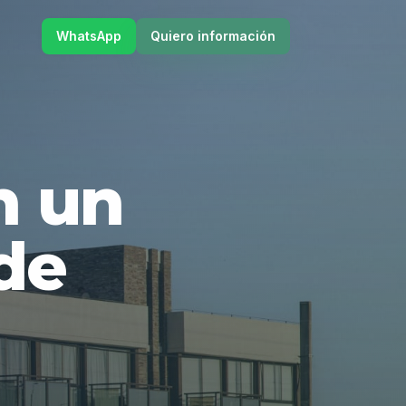
WhatsApp
Quiero información
en un
de