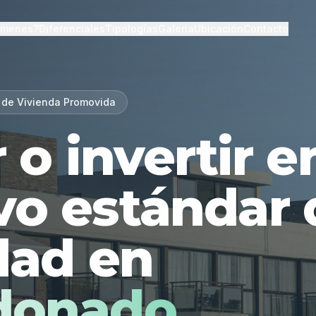
lmenes?
Diferenciales
Tipologías
Galería
Ubicación
Contacto
 de Vivienda Promovida
r o invertir 
vo estándar 
dad en
donado