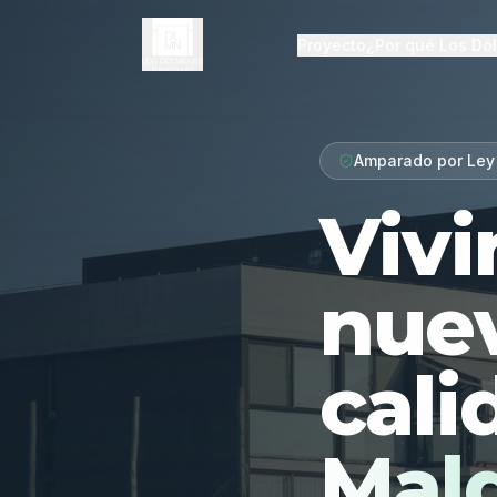
Proyecto
¿Por qué Los Dó
Amparado por Ley
Vivi
nue
cali
Mal