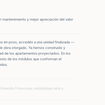
r mantenimiento y mejor apreciación del valor
os en pozo, accedés a una unidad finalizada —
 de obra otorgado. Ya hemos construido y
ad de los apartamentos proyectados. En los
esto de los módulos que conforman el
idos.
Vivienda Promovida: rentabilidad neta y
 apartamentos entregados corresponden a