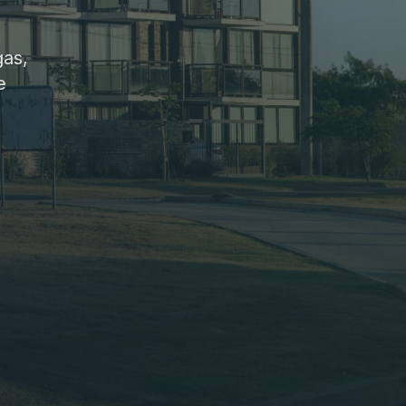
gas,
e