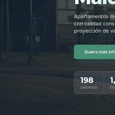
Apartamentos mod
con calidad const
proyección de va
Quiero más in
198
1
UNIDADES
DO