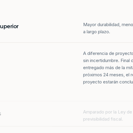
Mayor durabilidad, meno
superior
a largo plazo.
A diferencia de proyect
sin incertidumbre. Final
entregado más de la mit
próximos 24 meses, el r
proyecto estarán conclu
Amparado por la Ley de 
s
previsibilidad fiscal.
Más de la mitad de los