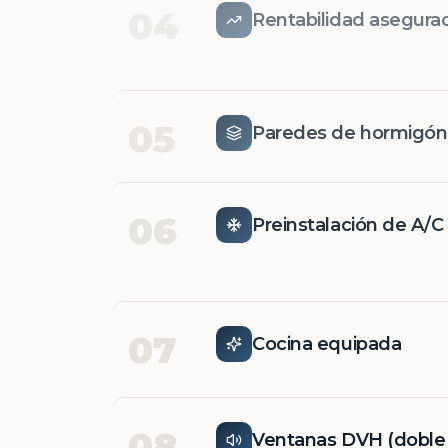
04
Rentabilidad asegura
05
Paredes de hormigó
06
Preinstalación de A/C
07
Cocina equipada
08
Ventanas DVH (doble v