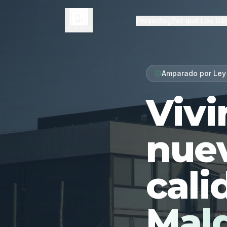
Proyecto
¿Por qué Los Dó
Amparado por Ley
Vivi
nue
cali
Mal