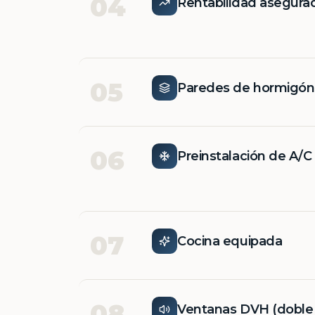
04
Rentabilidad asegura
05
Paredes de hormigó
06
Preinstalación de A/C
07
Cocina equipada
08
Ventanas DVH (doble v