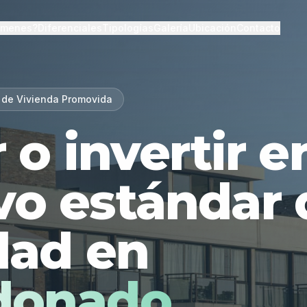
lmenes?
Diferenciales
Tipologías
Galería
Ubicación
Contacto
 de Vivienda Promovida
r o invertir 
vo estándar 
dad en
donado