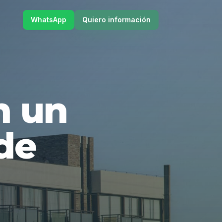
WhatsApp
Quiero información
en un
de