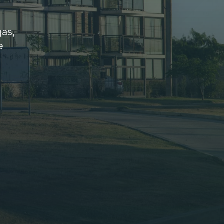
gas,
e