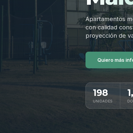
Apartamentos mod
con calidad const
proyección de va
Quiero más in
198
1
UNIDADES
DO