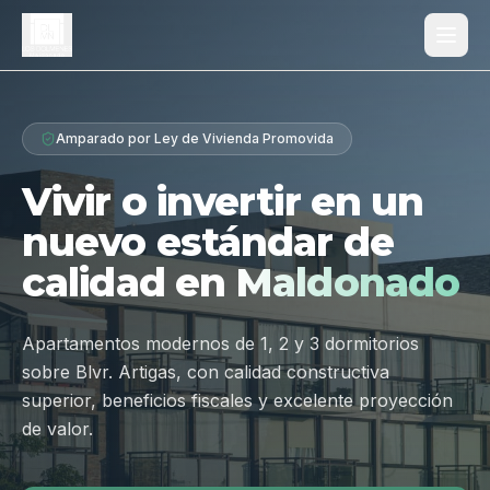
Proyecto
Amparado por Ley de Vivienda Promovida
¿Por qué Los Dólmenes?
Vivir o invertir en un
Diferenciales
nuevo estándar de
Tipologías
calidad en
Maldonado
Galería
Ubicación
Apartamentos modernos de 1, 2 y 3 dormitorios
sobre Blvr. Artigas, con calidad constructiva
Contacto
superior, beneficios fiscales y excelente proyección
de valor.
Hablar por WhatsApp