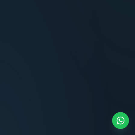
Terminaciones impecables, cocina equipada
y la tranquilidad del perímetro cerrado.
Carlos Méndez
CM
Propietario — Maldonado
“
Atención clara y profesional desde el primer
contacto. Todo transparente, sin sorpresas,
dentro de los plazos prometidos. Lo
recomiendo sin dudar.
Lucía Romero
LR
Compradora — Buenos Aires