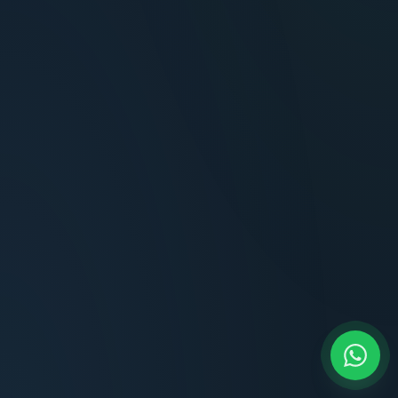
Terminaciones impecables, cocina equipada
y la tranquilidad del perímetro cerrado.
Carlos Méndez
CM
Propietario — Maldonado
“
Atención clara y profesional desde el primer
contacto. Todo transparente, sin sorpresas,
dentro de los plazos prometidos. Lo
recomiendo sin dudar.
Lucía Romero
LR
Compradora — Buenos Aires