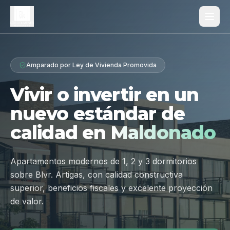
Proyecto
Amparado por Ley de Vivienda Promovida
¿Por qué Los Dólmenes?
Vivir o invertir en un
Diferenciales
nuevo estándar de
Tipologías
calidad en
Maldonado
Galería
Ubicación
Apartamentos modernos de 1, 2 y 3 dormitorios
sobre Blvr. Artigas, con calidad constructiva
Contacto
superior, beneficios fiscales y excelente proyección
de valor.
Hablar por WhatsApp