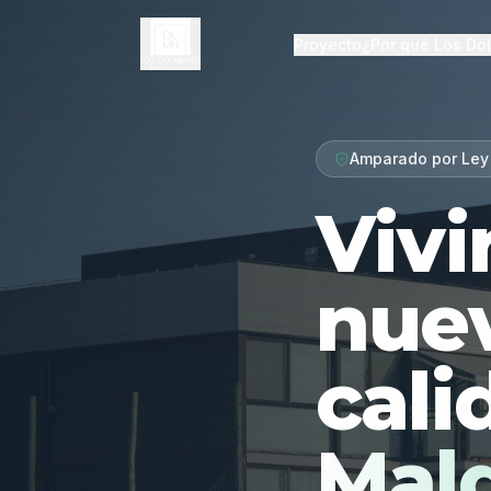
Proyecto
¿Por qué Los Dó
Amparado por Ley
Vivi
nue
cali
Mal