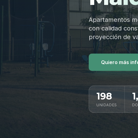
Apartamentos mod
con calidad const
proyección de va
Quiero más in
198
1
UNIDADES
DO