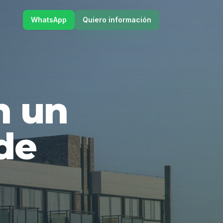
WhatsApp
Quiero información
en un
de