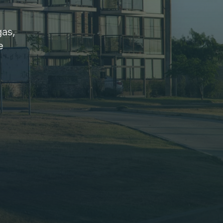
gas,
e