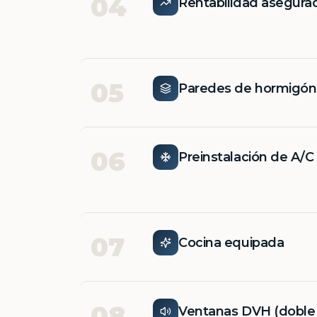
04
Rentabilidad asegura
05
Paredes de hormigó
06
Preinstalación de A/C
07
Cocina equipada
08
Ventanas DVH (doble v