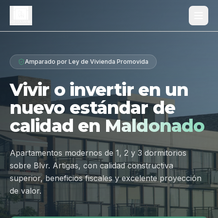
Proyecto
Amparado por Ley de Vivienda Promovida
¿Por qué Los Dólmenes?
Vivir o invertir en un
Diferenciales
nuevo estándar de
Tipologías
calidad en
Maldonado
Galería
Ubicación
Apartamentos modernos de 1, 2 y 3 dormitorios
sobre Blvr. Artigas, con calidad constructiva
Contacto
superior, beneficios fiscales y excelente proyección
de valor.
Hablar por WhatsApp