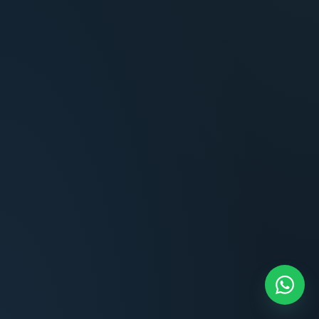
Terminaciones impecables, cocina equipada
y la tranquilidad del perímetro cerrado.
Carlos Méndez
CM
Propietario — Maldonado
“
Atención clara y profesional desde el primer
contacto. Todo transparente, sin sorpresas,
dentro de los plazos prometidos. Lo
recomiendo sin dudar.
Lucía Romero
LR
Compradora — Buenos Aires