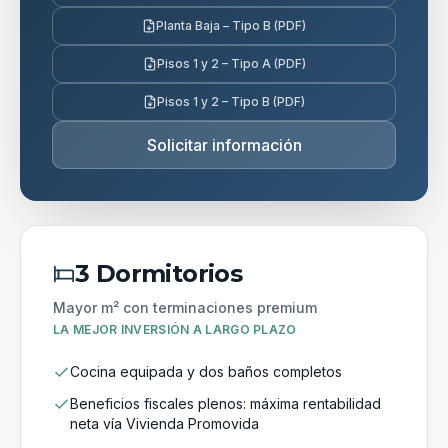
Planta Baja – Tipo B (PDF)
Pisos 1 y 2 – Tipo A (PDF)
Pisos 1 y 2 – Tipo B (PDF)
Solicitar información
3 Dormitorios
Mayor m² con terminaciones premium
LA MEJOR INVERSIÓN A LARGO PLAZO
Cocina equipada y dos baños completos
Beneficios fiscales plenos: máxima rentabilidad
neta vía Vivienda Promovida