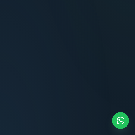
Carlos Méndez
Propietario — Maldonado
Lucía Romero
Compradora — Buenos Aires