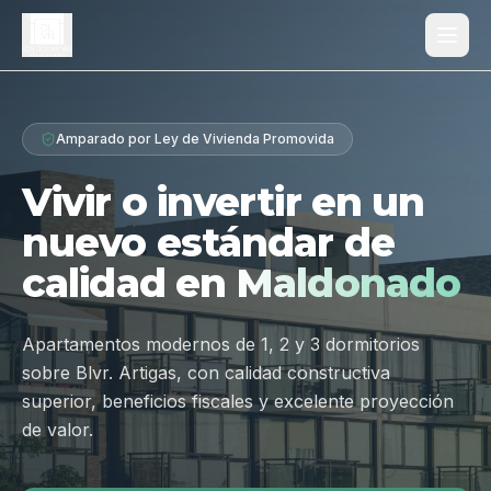
Proyecto
Amparado por Ley de Vivienda Promovida
¿Por qué Los Dólmenes?
Vivir o invertir en un
Diferenciales
nuevo estándar de
Tipologías
calidad en
Maldonado
Galería
Ubicación
Apartamentos modernos de 1, 2 y 3 dormitorios
sobre Blvr. Artigas, con calidad constructiva
Contacto
superior, beneficios fiscales y excelente proyección
de valor.
Hablar por WhatsApp