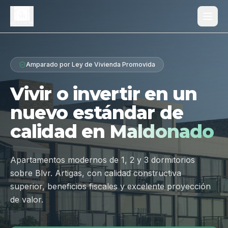
Proyecto
Amparado por Ley de Vivienda Promovida
¿Por qué Los Dólmenes?
Vivir o invertir en un
Diferenciales
nuevo estándar de
Tipologías
calidad en
Maldonado
Galería
Ubicación
Apartamentos modernos de 1, 2 y 3 dormitorios
sobre Blvr. Artigas, con calidad constructiva
Contacto
superior, beneficios fiscales y excelente proyección
de valor.
Hablar por WhatsApp