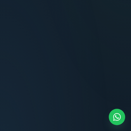
Terminaciones impecables, cocina equipada
y la tranquilidad del perímetro cerrado.
Carlos Méndez
CM
Propietario — Maldonado
“
Atención clara y profesional desde el primer
contacto. Todo transparente, sin sorpresas,
dentro de los plazos prometidos. Lo
recomiendo sin dudar.
Lucía Romero
LR
Compradora — Buenos Aires