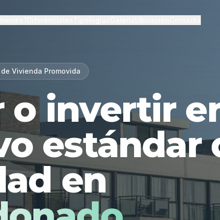
lmenes?
Diferenciales
Tipologías
Galería
Ubicación
Contacto
 de Vivienda Promovida
r o invertir 
vo estándar 
dad en
donado