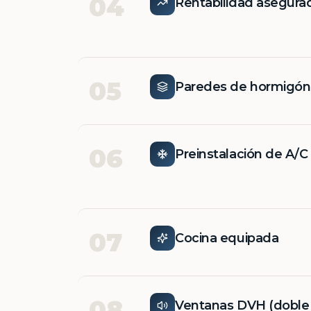
04
Rentabilidad asegura
05
Paredes de hormigó
06
Preinstalación de A/C
07
Cocina equipada
08
Ventanas DVH (doble v