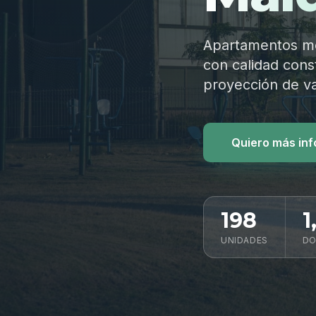
Apartamentos mod
con calidad const
proyección de va
Quiero más in
198
1
UNIDADES
DO