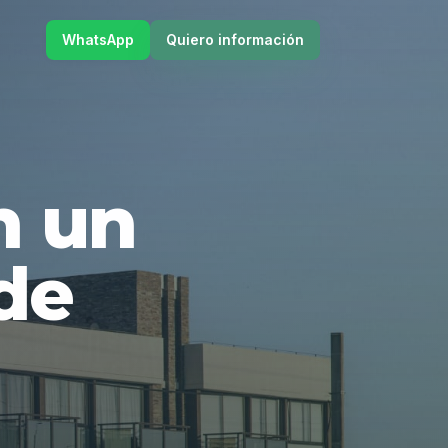
WhatsApp
Quiero información
en un
de