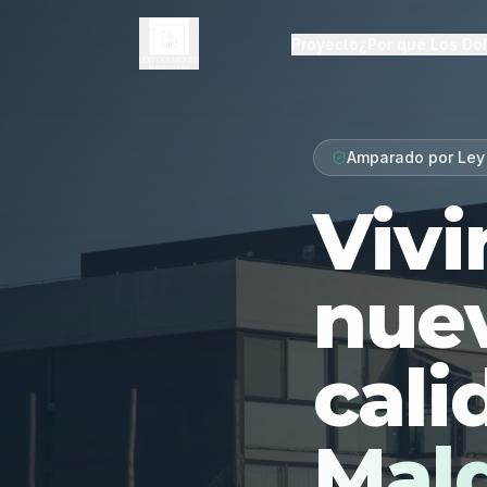
Proyecto
¿Por qué Los Dó
Amparado por Ley
Vivi
nue
cali
Mal