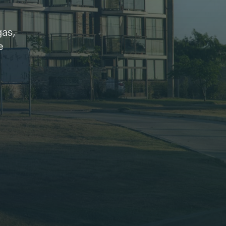
gas,
e