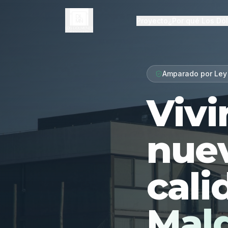
Proyecto
¿Por qué Los Dó
Amparado por Ley
Vivi
nue
cali
Mal