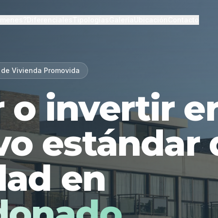
lmenes?
Diferenciales
Tipologías
Galería
Ubicación
Contacto
 de Vivienda Promovida
r o invertir 
vo estándar 
dad en
donado