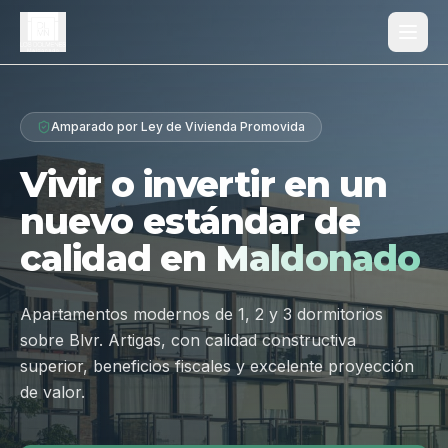
Proyecto
Amparado por Ley de Vivienda Promovida
¿Por qué Los Dólmenes?
Vivir o invertir en un
Diferenciales
nuevo estándar de
Tipologías
calidad en
Maldonado
Galería
Ubicación
Apartamentos modernos de 1, 2 y 3 dormitorios
sobre Blvr. Artigas, con calidad constructiva
Contacto
superior, beneficios fiscales y excelente proyección
de valor.
Hablar por WhatsApp