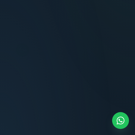
Terminaciones impecables, cocina equipada
y la tranquilidad del perímetro cerrado.
Carlos Méndez
CM
Propietario — Maldonado
“
Atención clara y profesional desde el primer
contacto. Todo transparente, sin sorpresas,
dentro de los plazos prometidos. Lo
recomiendo sin dudar.
Lucía Romero
LR
Compradora — Buenos Aires