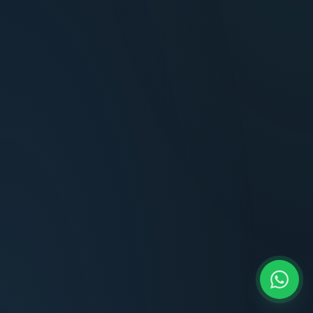
Terminaciones impecables, cocina equipada
y la tranquilidad del perímetro cerrado.
Carlos Méndez
CM
Propietario — Maldonado
“
Atención clara y profesional desde el primer
contacto. Todo transparente, sin sorpresas,
dentro de los plazos prometidos. Lo
recomiendo sin dudar.
Lucía Romero
LR
Compradora — Buenos Aires