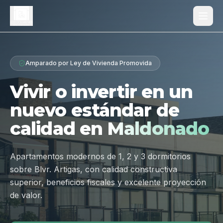
Proyecto
Amparado por Ley de Vivienda Promovida
¿Por qué Los Dólmenes?
Vivir o invertir en un
Diferenciales
nuevo estándar de
Tipologías
calidad en
Maldonado
Galería
Ubicación
Apartamentos modernos de 1, 2 y 3 dormitorios
sobre Blvr. Artigas, con calidad constructiva
Contacto
superior, beneficios fiscales y excelente proyección
de valor.
Hablar por WhatsApp