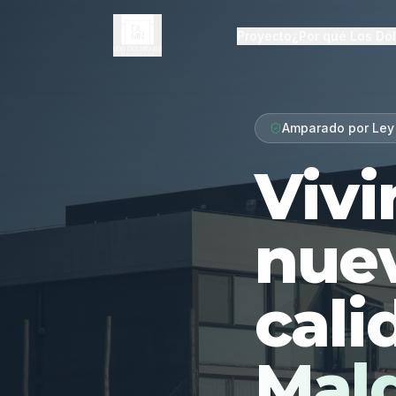
Proyecto
¿Por qué Los Dó
Amparado por Ley
Vivi
nue
cali
Mal