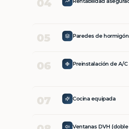
04
Rentabilidad asegura
05
Paredes de hormigó
06
Preinstalación de A/C
07
Cocina equipada
08
Ventanas DVH (doble v