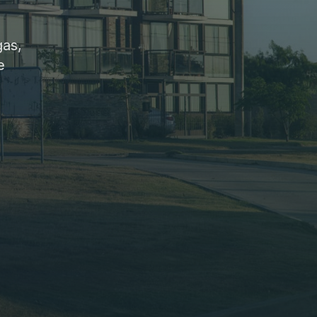
gas,
e