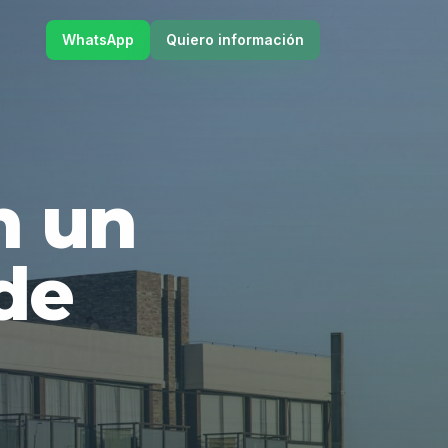
WhatsApp
Quiero información
en un
de