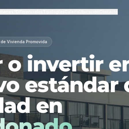
lmenes?
Diferenciales
Tipologías
Galería
Ubicación
Contacto
 de Vivienda Promovida
r o invertir 
vo estándar 
dad en
donado