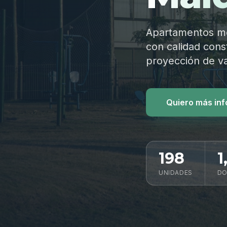
Apartamentos mod
con calidad const
proyección de va
Quiero más in
198
1
UNIDADES
DO