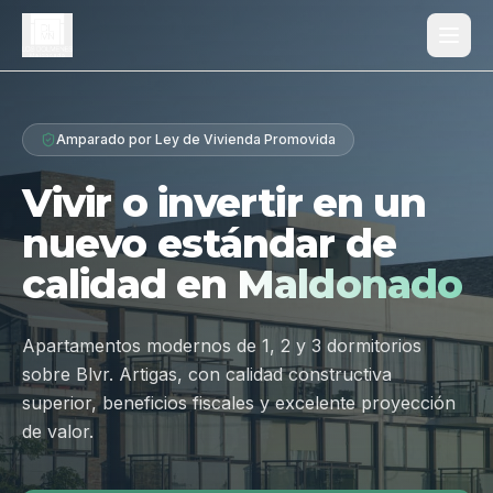
Proyecto
Amparado por Ley de Vivienda Promovida
¿Por qué Los Dólmenes?
Vivir o invertir en un
Diferenciales
nuevo estándar de
Tipologías
calidad en
Maldonado
Galería
Ubicación
Apartamentos modernos de 1, 2 y 3 dormitorios
sobre Blvr. Artigas, con calidad constructiva
Contacto
superior, beneficios fiscales y excelente proyección
de valor.
Hablar por WhatsApp