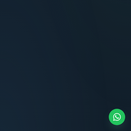
Terminaciones impecables, cocina equipada
y la tranquilidad del perímetro cerrado.
Carlos Méndez
CM
Propietario — Maldonado
“
Atención clara y profesional desde el primer
contacto. Todo transparente, sin sorpresas,
dentro de los plazos prometidos. Lo
recomiendo sin dudar.
Lucía Romero
LR
Compradora — Buenos Aires